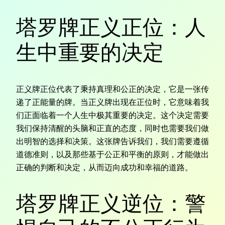
塔罗牌正义正位：人
生中重要的决定
正义牌正位代表了秉持真理和公正的决定，它是一张传
递了正能量的牌。当正义牌出现在正位时，它意味着我
们正面临着一个人生中极其重要的决定。这个决定需要
我们保持清醒的头脑和正直的态度，同时也需要我们做
出明智的选择和决策。这张牌告诉我们，我们需要遵循
道德准则，以及那些基于公正和平衡的原则，才能做出
正确的判断和决定，从而迈向成功和幸福的道路。
塔罗牌正义逆位：警