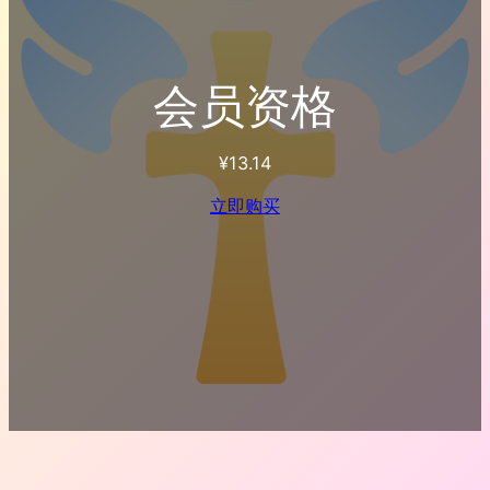
会员资格
¥
13.14
立即购买