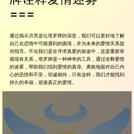
===
通过揭示月亮逆位塔罗牌的深意，我们可以更好地了解
自己在恋情中可能遇到的困境，并为未来的爱情关系提
供指导。不论我们是在寻求真爱的旅途中，还是重新审
视现有关系，塔罗牌是一种神奇的工具，通过诠释爱情
的迷雾，帮助我们找到爱情的真谛。勇敢地面对自己内
心的恐惧和不安，坦诚相待，只有这样，我们才能找到
持久的幸福，迎接真正的爱情。