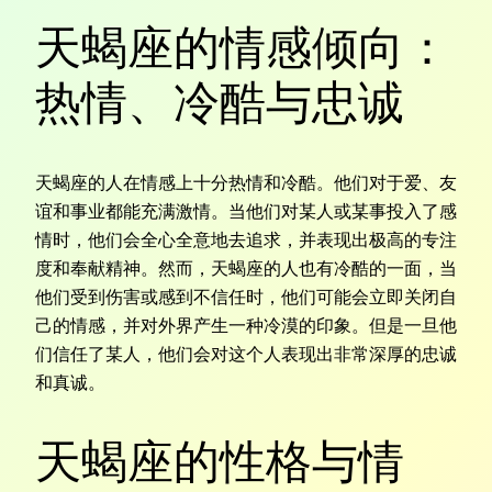
天蝎座的情感倾向：
热情、冷酷与忠诚
天蝎座的人在情感上十分热情和冷酷。他们对于爱、友
谊和事业都能充满激情。当他们对某人或某事投入了感
情时，他们会全心全意地去追求，并表现出极高的专注
度和奉献精神。然而，天蝎座的人也有冷酷的一面，当
他们受到伤害或感到不信任时，他们可能会立即关闭自
己的情感，并对外界产生一种冷漠的印象。但是一旦他
们信任了某人，他们会对这个人表现出非常深厚的忠诚
和真诚。
天蝎座的性格与情