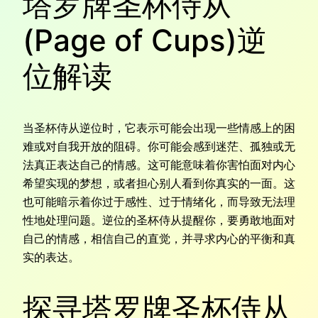
塔罗牌圣杯侍从
(Page of Cups)逆
位解读
当圣杯侍从逆位时，它表示可能会出现一些情感上的困
难或对自我开放的阻碍。你可能会感到迷茫、孤独或无
法真正表达自己的情感。这可能意味着你害怕面对内心
希望实现的梦想，或者担心别人看到你真实的一面。这
也可能暗示着你过于感性、过于情绪化，而导致无法理
性地处理问题。逆位的圣杯侍从提醒你，要勇敢地面对
自己的情感，相信自己的直觉，并寻求内心的平衡和真
实的表达。
探寻塔罗牌圣杯侍从