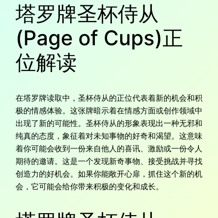
塔罗牌圣杯侍从
(Page of Cups)正
位解读
在塔罗牌读取中，圣杯侍从的正位代表着新的机会和积
极的情感体验。这张牌暗示着在情感方面或创作领域中
出现了新的可能性。圣杯侍从的形象表现出一种无邪和
纯真的态度，象征着对未知事物的好奇和渴望。这意味
着你可能会收到一份来自他人的喜讯、激励或一份令人
期待的邀请。这是一个发现新奇事物、接受挑战并寻找
创造力的好机会。如果你能敞开心扉，抓住这个新的机
会，它可能会给你带来积极的变化和成长。