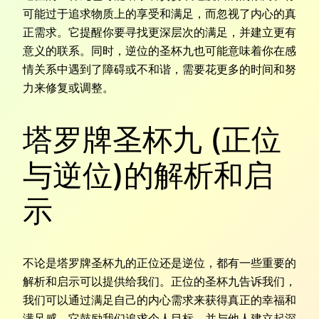
可能过于追求物质上的享受和满足，而忽视了内心的真
正需求。它提醒你要寻找更深层次的满足，并建立更有
意义的联系。同时，逆位的圣杯九也可能意味着你在感
情关系中遇到了障碍或不和谐，需要花更多的时间和努
力来修复或调整。
塔罗牌圣杯九 (正位
与逆位)的解析和启
示
不论是塔罗牌圣杯九的正位还是逆位，都有一些重要的
解析和启示可以提供给我们。正位的圣杯九告诉我们，
我们可以通过满足自己的内心需求来获得真正的幸福和
满足感。它鼓励我们追求个人目标，并与他人建立起深