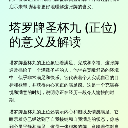
启示来帮助读者更好地理解这张牌的含义。
塔罗牌圣杯九 (正位)
的意义及解读
塔罗牌圣杯九的正位象征着满足、完成和幸福。这张牌
通常描绘了一个满载圣杯的人，他坐在宽敞舒适的环境
中，似乎非常满足和快乐。它代表着个人实现自己的目
标和欲望，并获得内心真正的满足感。这是一个充满喜
悦和满意的时刻，说明你正在经历一段令人愉快的时
期。
塔罗牌圣杯九的正位还表示内心和谐以及情感满足。它
暗示着你已经达到了自我接纳和自我满足的状态，你感
到心灵平静和满足。这是一张积极的牌，意味着你对自