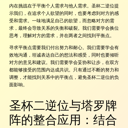
内在挑战在于平衡个人需求与他人需求。圣杯二逆位提
示我们，在追求个人欲望的同时，也要考虑到对方的感
受和需求。一味地满足自己的欲望，而忽略对方的需
求，最终会导致关系的失衡和破裂。我们需要学会换位
思考，理解对方的需求，并在两者之间找到平衡点。
寻求平衡点需要我们付出努力和耐心。我们需要学会有
效地沟通，坦诚表达自己的想法和感受，同时也要倾听
对方的意见和建议。我们需要学会妥协和让步，在双方
都能够接受的范围内达成共识。只有通过不断的努力和
调整，才能找到关系中的平衡点，避免圣杯二逆位的负
面影响。
圣杯二逆位与塔罗牌
阵的整合应用：结合