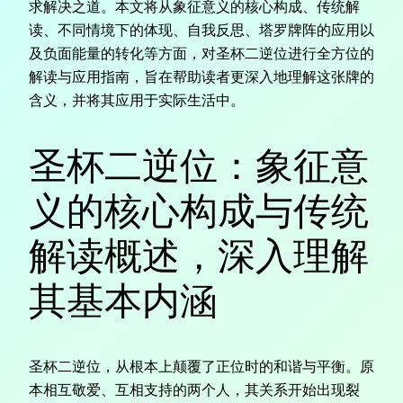
求解决之道。本文将从象征意义的核心构成、传统解
读、不同情境下的体现、自我反思、塔罗牌阵的应用以
及负面能量的转化等方面，对圣杯二逆位进行全方位的
解读与应用指南，旨在帮助读者更深入地理解这张牌的
含义，并将其应用于实际生活中。
圣杯二逆位：象征意
义的核心构成与传统
解读概述，深入理解
其基本内涵
圣杯二逆位，从根本上颠覆了正位时的和谐与平衡。原
本相互敬爱、互相支持的两个人，其关系开始出现裂