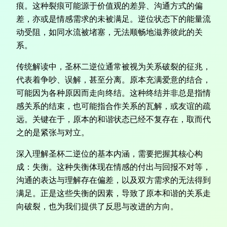
痕。这种裂痕可能源于价值观的差异、沟通方式的偏
差，亦或是情感需求的未被满足。逆位状态下的能量流
动受阻，如同水流被堵塞，无法顺畅地滋养彼此的关
系。
传统解读中，圣杯二逆位通常被视为关系破裂的征兆，
代表着争吵、误解，甚至分离。原本充满爱意的结合，
可能因为各种原因而走向终结。这种终结并非总是指情
感关系的结束，也可能指合作关系的瓦解，或友谊的疏
远。关键在于，原本的和谐状态已经不复存在，取而代
之的是紧张与对立。
深入理解圣杯二逆位的基本内涵，需要把握其核心构
成：失衡。这种失衡体现在情感的付出与回报不对等，
沟通的表达与理解存在偏差，以及双方需求的无法得到
满足。正是这些失衡的因素，导致了原本和谐的关系走
向破裂，也为我们提供了反思与改进的方向。