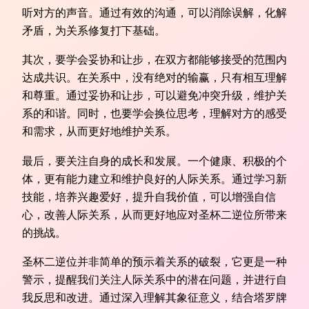
听对方的声音。通过有效的沟通，可以消除误解，化解
矛盾，为关系修复打下基础。
其次，要学会妥协和让步，在双方都能够接受的范围内
达成共识。在关系中，没有绝对的输赢，只有相互理解
和尊重。通过妥协和让步，可以避免冲突升级，维护关
系的和谐。同时，也要学会换位思考，理解对方的感受
和需求，从而更好地维护关系。
最后，要关注自身的成长和发展。一个健康、积极的个
体，更有能力建立和维护良好的人际关系。通过学习新
技能，培养兴趣爱好，提升自我价值，可以增强自信
心，改善人际关系，从而更好地应对圣杯二逆位所带来
的挑战。
圣杯二逆位并非简单的预示着关系的破裂，它更是一种
警示，提醒我们关注人际关系中的潜在问题，并进行自
我反思和改进。通过深入理解其象征意义，结合塔罗牌