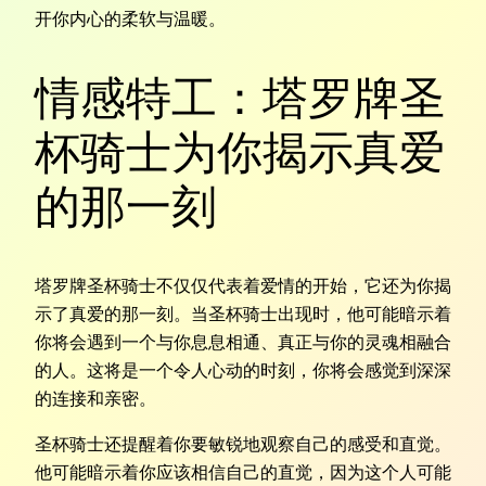
开你内心的柔软与温暖。
情感特工：塔罗牌圣
杯骑士为你揭示真爱
的那一刻
塔罗牌圣杯骑士不仅仅代表着爱情的开始，它还为你揭
示了真爱的那一刻。当圣杯骑士出现时，他可能暗示着
你将会遇到一个与你息息相通、真正与你的灵魂相融合
的人。这将是一个令人心动的时刻，你将会感觉到深深
的连接和亲密。
圣杯骑士还提醒着你要敏锐地观察自己的感受和直觉。
他可能暗示着你应该相信自己的直觉，因为这个人可能