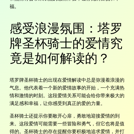
福。
感受浪漫氛围：塔罗
牌圣杯骑士的爱情究
竟是如何解读的？
塔罗牌圣杯骑士的出现在爱情解读中总是弥漫着浪漫的
气息。他代表着一个新的爱情故事的开始，一个充满热
情和激情的时刻。这段爱情关系可能会给你带来极大的
满足感和幸福，让你感受到真正的爱的力量。
圣杯骑士还提示你要敞开心扉，勇敢地迎接爱情的到
来。这段爱情可能需要一些冒险和勇气，但它也将是值
得的。圣杯骑士的存在提醒你要积极地追求爱情，并打