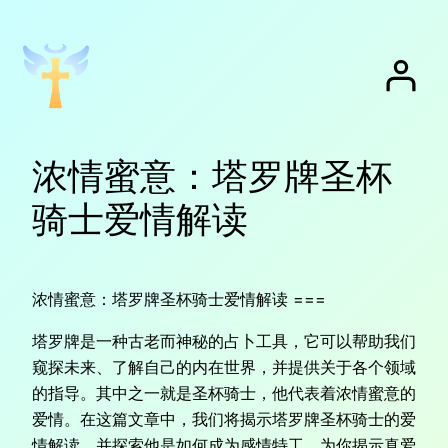
跳
至
内
容
浓情蜜意：塔罗牌圣杯
骑士爱情解读
浓情蜜意：塔罗牌圣杯骑士爱情解读 ===
塔罗牌是一种古老而神秘的占卜工具，它可以帮助我们
窥探未来、了解自己的内在世界，并提供关于各个领域
的指导。其中之一就是圣杯骑士，他代表着浓情蜜意的
爱情。在这篇文章中，我们将揭示塔罗牌圣杯骑士的爱
情解读，并探索他是如何成为感情特工，为你揭示真爱