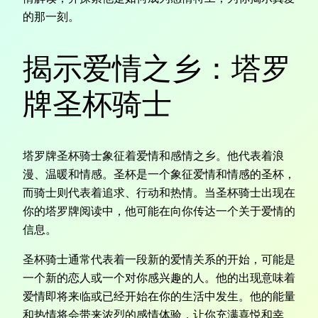
的那一刻。
揭示爱情之乡：塔罗
牌圣杯骑士
塔罗牌圣杯骑士象征着爱情和感情之乡。他代表着浪
漫、温暖和情感。圣杯是一个象征爱情和情感的圣杯，
而骑士则代表着追求、行动和热情。当圣杯骑士出现在
你的塔罗牌阅读中，他可能在向你传达一个关于爱情的
信息。
圣杯骑士通常代表着一段新的爱情关系的开始，可能是
一个新的恋人或一个对你感兴趣的人。他的出现意味着
爱情即将来临或已经开始在你的生活中发生。他的能量
和热情将会带来浓烈的感情体验，让你充满喜悦和幸