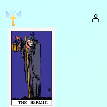
跳
至
内
容