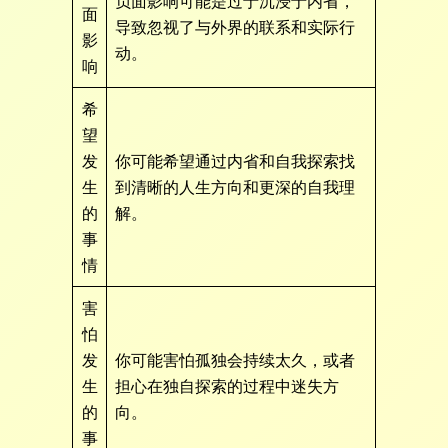
负面影响可能是过于沉浸于内省，
面
导致忽视了与外界的联系和实际行
影
动。
响
希
望
发
你可能希望通过内省和自我探索找
生
到清晰的人生方向和更深的自我理
的
解。
事
情
害
怕
发
你可能害怕孤独会持续太久，或者
生
担心在独自探索的过程中迷失方
的
向。
事