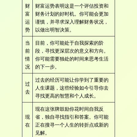
财
财富运势表明这是一个评估投资和
富
财务计划的好时机。你可能会更加
运
谨慎，并寻求深入理解财务状况，
势
以做出明智决策。
当
目前，你可能处于自我探索的阶
前
段，寻找更深层次的意义和方向。
情
你可能需要独处的时间来思考生活
况
的下一步。
过去的经历可能让你学到了重要的
过
人生课题，这些经验如今引导你去
去
寻找更高的智慧和个人成长。
现在这张牌鼓励你花时间自我反
现
省，独自寻找指引和答案。你可能
在
正在搜寻一个人生的转折点或新的
见解。