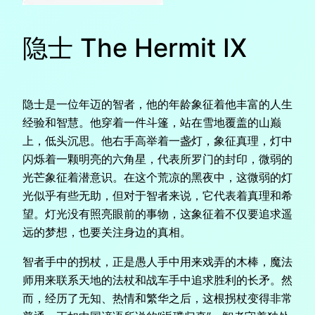
隐士 The Hermit IX
隐士是一位年迈的智者，他的年龄象征着他丰富的人生
经验和智慧。他穿着一件斗篷，站在雪地覆盖的山巅
上，低头沉思。他右手高举着一盏灯，象征真理，灯中
闪烁着一颗明亮的六角星，代表所罗门的封印，微弱的
光芒象征着潜意识。在这个荒凉的黑夜中，这微弱的灯
光似乎有些无助，但对于智者来说，它代表着真理和希
望。灯光没有照亮眼前的事物，这象征着不仅要追求遥
远的梦想，也要关注身边的真相。
智者手中的拐杖，正是愚人手中用来戏弄的木棒，魔法
师用来联系天地的法杖和战车手中追求胜利的长矛。然
而，经历了无知、热情和繁华之后，这根拐杖变得非常