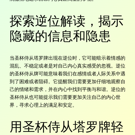
探索逆位解读，揭示
隐藏的信息和隐患
当圣杯侍从塔罗牌出现在逆位时，它可能暗示着情感的
混乱、不稳定或者是对自己内心真实感受的忽视。逆位
的圣杯侍从牌可能意味着我们在感情或者人际关系中遇
到了困难或者阻碍。它提醒我们需要更加仔细地观察自
己的情绪和需求，并在内心中找到平衡与和谐。逆位的
圣杯侍从也可能提示我们需要更加关注自己的内心世
界，寻求心理上的满足和安定。
用圣杯侍从塔罗牌轻