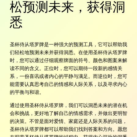
松预测未来，获得洞
悉
圣杯侍从塔罗牌是一种强大的预测工具，它可以帮助我
们轻松地预测未来并获得洞悉。在使用圣杯侍从塔罗牌
时，您可以通过仔细观察牌面的符号、颜色和图案来解
读不同的含义。正位时，您可以期待一段新的感情关
系，一份喜讯或者内心的平静与满足。而逆位时，您可
能需要认真思考自己的情感和人际关系，以及寻求内心
的平衡与和谐。
通过使用圣杯侍从塔罗牌，我们可以洞悉未来的潜在机
会和挑战，更好地了解自己的情感需求，并做出更明智
的决策。不管是面对爱情、家庭还是人际关系的问题，
圣杯侍从塔罗牌都可以帮助我们找到答案和方向。愿您
在探索圣杯侍从塔罗牌的过程中，获得内心深处的洞悉