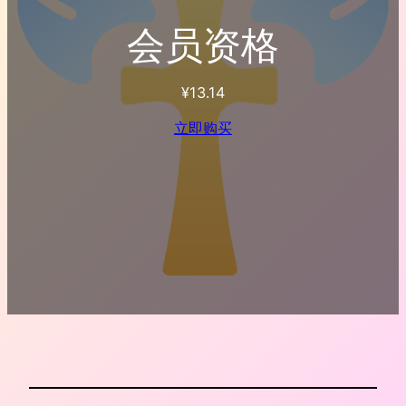
会员资格
¥
13.14
立即购买