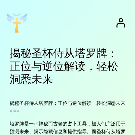
跳
至
内
容
揭秘圣杯侍从塔罗牌：
正位与逆位解读，轻松
洞悉未来
揭秘圣杯侍从塔罗牌：正位与逆位解读，轻松洞悉未来
===
塔罗牌是一种神秘而古老的占卜工具，被人们广泛用于
预测未来、揭示隐藏信息和提供指导。而圣杯侍从塔罗