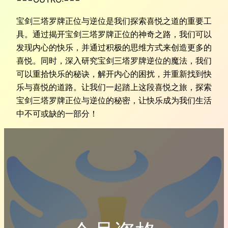
宝剑三塔罗牌正位与逆位是我们探索喜悦之道的重要工
具。通过揭开宝剑三塔罗牌正位的神奇之路，我们可以
发现内心的快乐，并通过积极的思维方式来创造更多的
喜悦。同时，深入研究宝剑三塔罗牌逆位的魔法，我们
可以重拾快乐的秘诀，解开内心的困扰，并重新找到快
乐与喜悦的道路。让我们一起踏上这段喜悦之旅，探索
宝剑三塔罗牌正位与逆位的秘密，让快乐成为我们生活
中不可或缺的一部分！