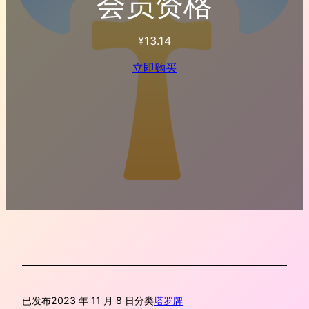
会员资格
¥
13.14
立即购买
已发布
2023 年 11 月 8 日
分类
塔罗牌