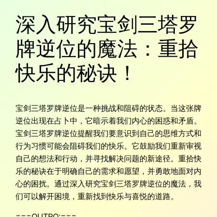
深入研究宝剑三塔罗
牌逆位的魔法：重拾
快乐的秘诀！
宝剑三塔罗牌逆位是一种挑战和阻碍的状态。当这张牌
逆位出现在占卜中，它暗示着我们内心的困惑和矛盾。
宝剑三塔罗牌逆位提醒我们要意识到自己的思维方式和
行为习惯可能会阻碍我们的快乐。它鼓励我们重新审视
自己的想法和行动，并寻找解决问题的新途径。重拾快
乐的秘诀在于明确自己的需求和愿望，并勇敢地面对内
心的困扰。通过深入研究宝剑三塔罗牌逆位的魔法，我
们可以解开困境，重新找到快乐与喜悦的道路。
===OUTRO:===