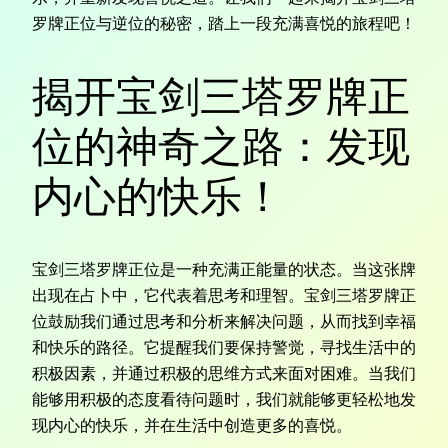
罗牌正位与逆位的秘密，踏上一段充满喜悦的旅程吧！
揭开宝剑三塔罗牌正
位的神奇之路：发现
内心的快乐！
宝剑三塔罗牌正位是一种充满正能量的状态。当这张牌
出现在占卜中，它代表着思考和理智。宝剑三塔罗牌正
位鼓励我们通过思考和分析来解决问题，从而找到幸福
和快乐的路径。它提醒我们要保持警觉，寻找生活中的
积极因素，并通过积极的思维方式来面对困难。当我们
能够用积极的态度看待问题时，我们就能够更轻松地发
现内心的快乐，并在生活中创造更多的喜悦。