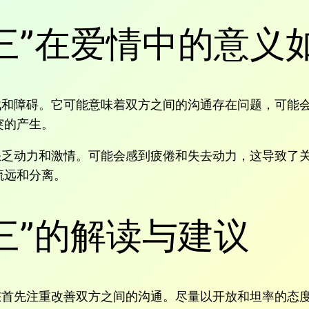
三”在爱情中的意义
战和障碍。它可能意味着双方之间的沟通存在问题，可能
突的产生。
缺乏动力和激情。可能会感到疲倦和失去动力，这导致了
疏远和分离。
三”的解读与建议
您首先注重改善双方之间的沟通。尽量以开放和坦率的态