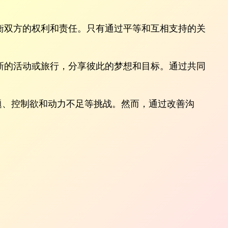
衡双方的权利和责任。只有通过平等和互相支持的关
新的活动或旅行，分享彼此的梦想和目标。通过共同
题、控制欲和动力不足等挑战。然而，通过改善沟