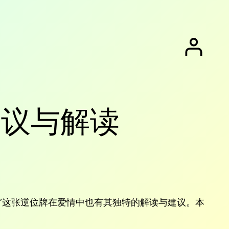
建议与解读
”这张逆位牌在爱情中也有其独特的解读与建议。本