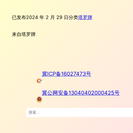
已发布
2024 年 2 月 29 日
分类
塔罗牌
来自
塔罗牌
冀ICP备16027473号
冀公网安备13040402000425号
搜
索